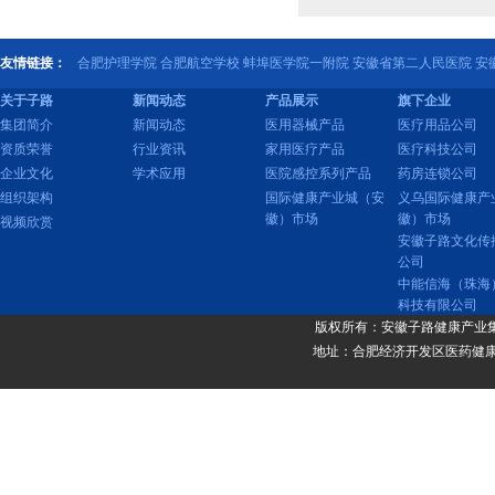
友情链接：
合肥护理学院
合肥航空学校
蚌埠医学院一附院
安徽省第二人民医院
安
关于子路
新闻动态
产品展示
旗下企业
集团简介
新闻动态
医用器械产品
医疗用品公司
资质荣誉
行业资讯
家用医疗产品
医疗科技公司
企业文化
学术应用
医院感控系列产品
药房连锁公司
组织架构
国际健康产业城（安
义乌国际健康产
徽）市场
徽）市场
视频欣赏
安徽子路文化传
公司
中能信海（珠海
科技有限公司
版权所有：安徽子路健康产业集团 copyrigh
地址：合肥经济开发区医药健康产业园